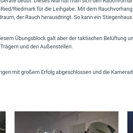
Geräte beübt. Dieses Mal hat man sich den Rauchvorhan
-Ried/Riedmark für die Leihgabe. Mit dem Rauchvorhang w
ndraum, der Rauch herausdringt. So kann ein Stiegenhaus
esem Übungsblock galt aber der taktischen Belüftung u
Trägern und den Außenstellen.
ungen mit großem Erfolg abgeschlossen und die Kamerade