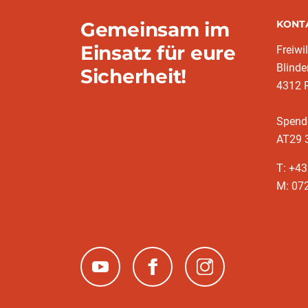
Gemeinsam im
KONT
Einsatz für eure
Freiwi
Blinde
Sicherheit!
4312 R
Spend
AT29 
T: +4
M: 07
(neues Fenster)
(neues Fenster)
(neues Fenster)