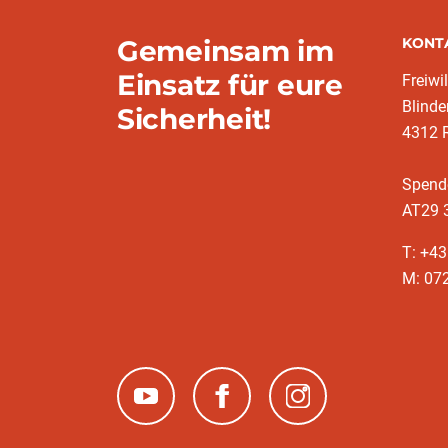
Gemeinsam im
KONT
Einsatz für eure
Freiwi
Blinde
Sicherheit!
4312 R
Spend
AT29 
T: +4
M: 07
(neues Fenster)
(neues Fenster)
(neues Fenster)