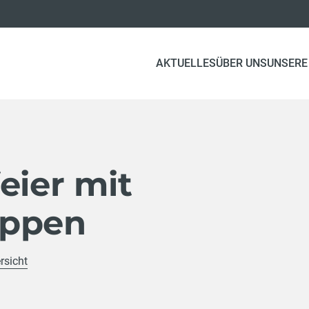
(CURRENT)
AKTUELLES
ÜBER UNS
UNSERE
eier mit
oppen
rsicht