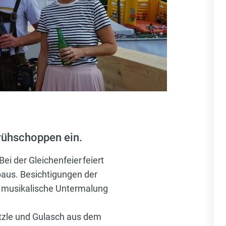
Frühschoppen ein.
ei der Gleichenfeier feiert
baus. Besichtigungen der
ie musikalische Untermalung
.
ätzle und Gulasch aus dem