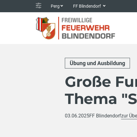
Perg
FF Blindendorf
Übung und Ausbildung
Große F
Thema "S
03.06.2025
FF Blindendorf
zur Übe