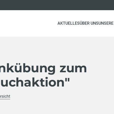
(CURRENT)
AKTUELLES
ÜBER UNS
UNSERE
unkübung zum
uchaktion"
rsicht