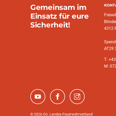
Gemeinsam im
KONT
Einsatz für eure
Freiwi
Blinde
Sicherheit!
4312 R
Spend
AT29 
T: +4
M: 07
(neues Fenster)
(neues Fenster)
(neues Fenster)
© 2026 Oö. Landes-Feuerwehrverband