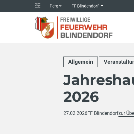
Perg
FF Blindendorf
Allgemein
Veranstaltu
Jahresh
2026
27.02.2026
FF Blindendorf
zur Übe