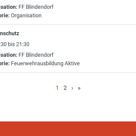
sation:
FF Blindendorf
rie:
Organisation
enschutz
30 bis 21:30
sation:
FF Blindendorf
rie:
Feuerwehrausbildung Aktive
1
2
›
»
(current)