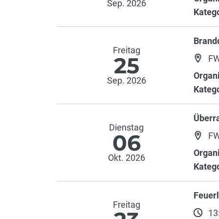
Sep. 2026
Katego
Brand
Freitag
25
FW
Organi
Sep. 2026
Katego
Überr
Dienstag
06
FW
Organi
Okt. 2026
Katego
Feuer
Freitag
13: