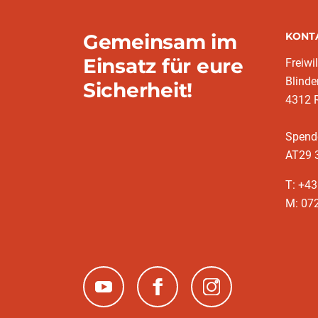
Gemeinsam im
KONT
Einsatz für eure
Freiwi
Blinde
Sicherheit!
4312 R
Spend
AT29 
T: +4
M: 07
(neues Fenster)
(neues Fenster)
(neues Fenster)